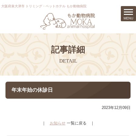
大阪府泉大津市 トリミング・ペットホテル もか動物病院
t
MENU
o
g
g
l
e
記事詳細
n
a
DETAIL
v
i
g
a
年末年始の休診日
t
i
o
2023年12月09日
n
｜
お知らせ
一覧に戻る ｜