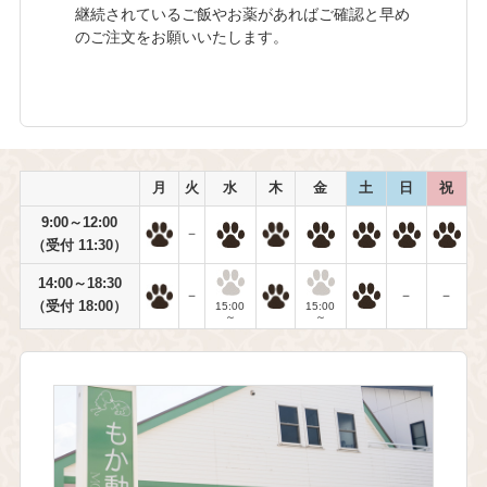
継続されているご飯やお薬があればご確認と早め
のご注文をお願いいたします。
月
火
水
木
金
土
日
祝
9:00～12:00
－
（受付 11:30）
14:00～18:30
－
－
－
（受付 18:00）
15:00
15:00
～
～