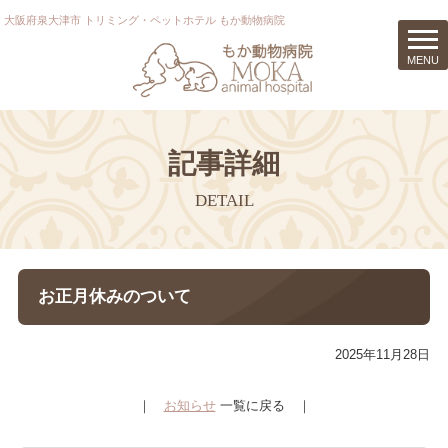
大阪府泉大津市 トリミング・ペットホテル もか動物病院
t
MENU
o
g
g
l
e
記事詳細
n
a
DETAIL
v
i
g
a
お正月休みのついて
t
i
o
2025年11月28日
n
｜
お知らせ
一覧に戻る ｜